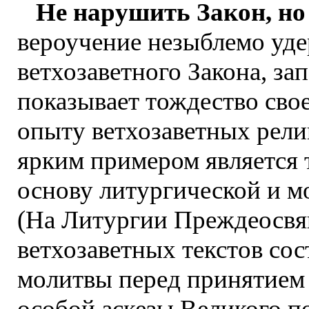
Не нарушить Закон, н
вероучение незыблемо уде
ветхозаветного Закона, за
показывает тождество сво
опыту ветхозаветных рел
ярким примером является 
основу литургической и м
(На Литургии Преждеосвя
ветхозаветных текстов сос
молитвы перед принятием 
особой аскезы Великого по