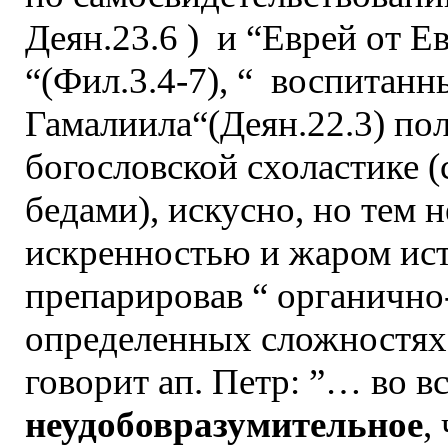
Деян.23.6 ) и “Еврей от Е
“(Фил.3.4-7), “ воспитан
Гамалиила“(Деян.22.3) по
богословской схоластике 
бедами), искусно, но тем н
искренностью и жаром ист
препарировав “ органично
определенных сложностях 
говорит ап. Петр: ”… во 
неудобовразумительное
,