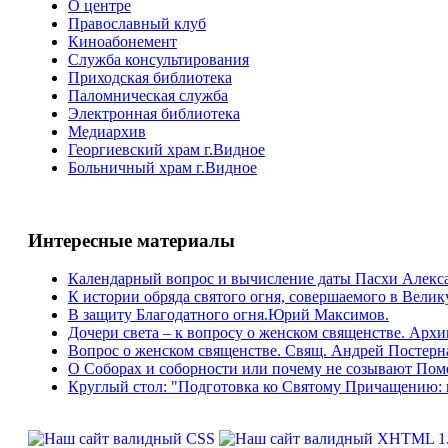
О центре
Православный клуб
Киноабонемент
Служба консультирования
Приходская библиотека
Паломническая служба
Электронная библиотека
Медиархив
Георгиевский храм г.Видное
Больничный храм г.Видное
Интересные материалы
Календарный вопрос и вычисление даты Пасхи Алек
К истории обряда святого огня, совершаемого в Вели
В защиту Благодатного огня.Юрий Максимов.
Дочери света – к вопросу о женском священстве. Ар
Вопрос о женском священстве. Cвящ. Андрей Постерн
О Соборах и соборности или почему не созывают По
Круглый стол: "Подготовка ко Святому Причащению: 