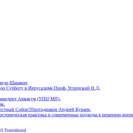
сандр Шашкин
кую Субботу в Иерусалиме.Проф. Успенский Н.Д.
химандрит Аввакум (УПЦ МП).
ак.
местный Собор?Протодиакон Андрей Кураев.
историческая практика и современные подходы к решению вопр